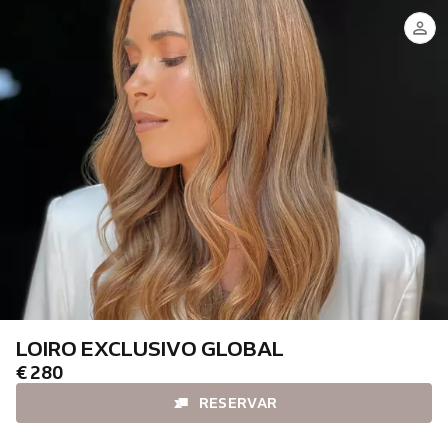
ANA
MURILLO
CAROL
SONAYRA
LOIRO EXCLUSIVO GLOBAL
€ 280
RESERVAR